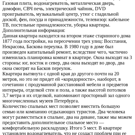
Газовая плита, водонагреватель, металлическая дверь,
домофон, СВЧ печь, электрический чайник, DVD
проигрыватель, музыкальный центр, утюг с гладильной
доской, фен, посуда и принадлежности, телевизор: кабельное
ТВ, постельные принадлежности, уборка квартиры.
Дополнительная информация:
Данная квартира находится на втором этаже старинного дома
1877 года постройки, на пересечении трех улиц: Восстания,
Некрасова, Баскова переулка. В 1980 году в доме был
произведен капитальный ремонт, вследствие чего, частично
изменилась планировка комнат в квартире. Окна выходят на 3
стороны: юг, восток и север, два окна выходят во двор, два
окна смотрят на Басков переулок.
Квартира вытянута с одной края до другого почти на 20
метров, но это не придет ей «коридорности», наоборот, в
сочетании с продуманной расстановкой мебели и предметов
интерьера, отделкой стен и пола, а также высотой потолков
3,7 метра и их отделкой, напоминают просторный зал одного
многочисленных музеев Петербурга.
Количество спальных мест позволяет вместить большую
семью или компанию отдыхающих туристов. Два человека
могут разместиться в спальне, два на диване, также мы можем
предоставить дополнительное спальное место —
комфортабельную раскладушку. Итого 5 мест. В квартире
установлен водонагреватель, что не создаст проблем при ее